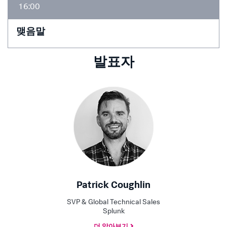
16:00
맺음말
발표자
Patrick Coughlin
SVP & Global Technical Sales
Splunk