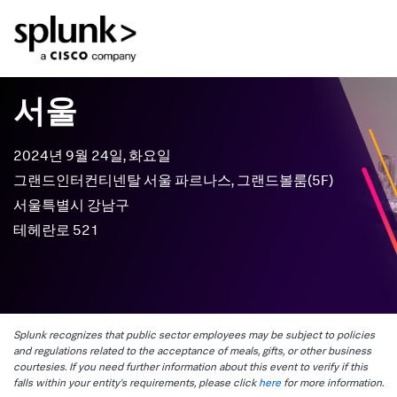
서울
2024년 9월 24일, 화요일
그랜드인터컨티넨탈 서울 파르나스, 그랜드볼룸(5F)
서울특별시 강남구
테헤란로 521
Splunk recognizes that public sector employees may be subject to policies
and regulations related to the acceptance of meals, gifts, or other business
courtesies. If you need further information about this event to verify if this
falls within your entity's requirements, please click
here
for more information.